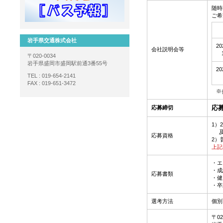
随時
ご希
岩手県交通株式会社
2
会社説明会等
13
〒020-0034
岩手県盛岡市盛岡駅前通3番55号
2
TEL : 019-654-2141
1
FAX : 019-651-3472
※
応
応募締切
1）
及び
応募資格
2）
上記
・エ
・成
応募書類
・健
・卒
選考方法
個別
〒02