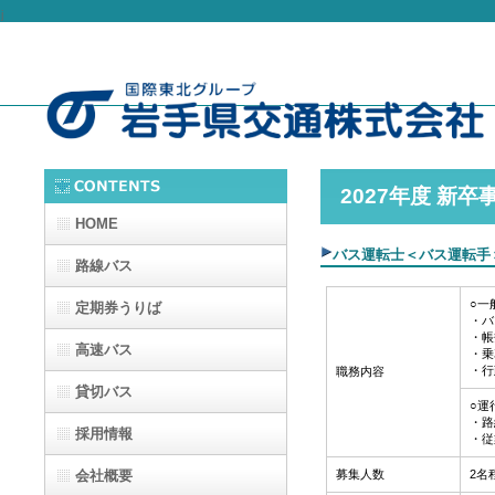
j
2027年度 新卒
HOME
バス運転士＜バス運転手
路線バス
○一
定期券うりば
・バ
・帳
高速バス
・乗
・行
職務内容
貸切バス
○運
・路
採用情報
・従
募集人数
2名
会社概要