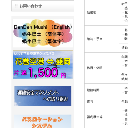
岩手
お問い合わせ
・盛
勤務地
・花
・県
・沿
・基
・基
※
給与・手当
通勤
年間
・本
・営
休日・休暇
年次
結婚
・本 
勤務時間
・営
賞与
年2
・健
・退
福利厚生等
・自
・男