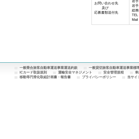
岩手
お問い合わせ先
岩手
及び
総務
応募書類送付先
TEL
Mail
一般乗合旅客自動車運送事業運送約款
一般貸切旅客自動車運送事業標
ICカード取扱規則
運輸安全マネジメント
安全管理規程
車
移動等円滑化取組計画書・報告書
プライバシーポリシー
当サイ