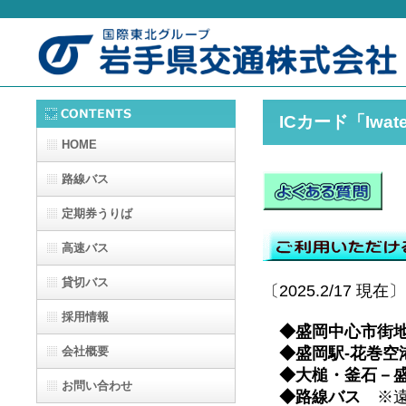
ICカード「Iwat
HOME
路線バス
定期券うりば
高速バス
貸切バス
〔2025.2/17 現在〕
採用情報
◆盛岡中心市街
会社概要
◆盛岡駅-花巻空
◆大槌・釜石－
お問い合わせ
◆路線バス
※遠