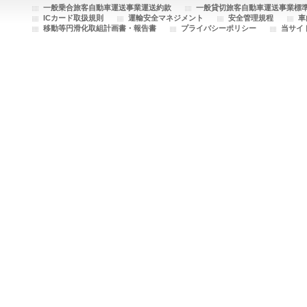
一般乗合旅客自動車運送事業運送約款
一般貸切旅客自動車運送事業標
ICカード取扱規則
運輸安全マネジメント
安全管理規程
車
移動等円滑化取組計画書・報告書
プライバシーポリシー
当サイ