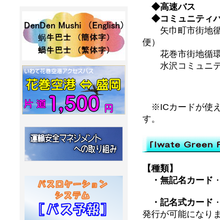
◆高速バス
◆コミュニティ
矢巾町市街地循環
便）
花巻市街地循環
水沢コミュニティ
※ICカードが
す。
【種類】
・無記名カード
・記名式カード
発行が可能になり