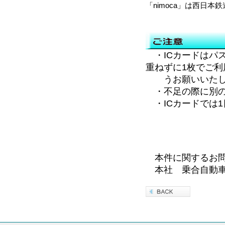
「nimoca」は西日
・ICカードはパ
重ねずに1枚でご利
うお願いいたしま
・不足の際に別のICカ
・ICカードでは
本件に関するお
本社 乗合自動車課 T