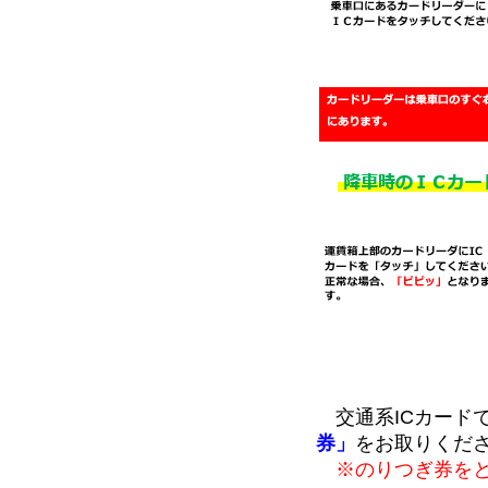
交通系ICカード
券」
をお取りくだ
※のりつぎ券を